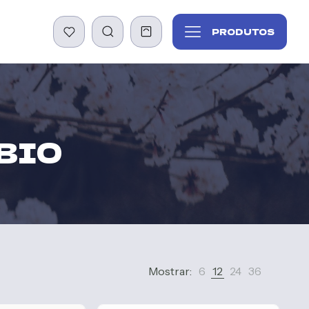
PRODUTOS
BIO
Mostrar:
6
12
24
36