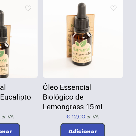
al
Óleo Essencial
 Eucalipto
Biológico de
Lemongrass 15ml
0
€
12,00
c/ IVA
c/ IVA
onar
Adicionar