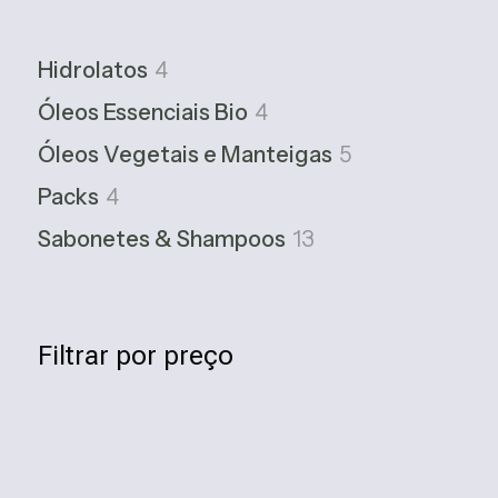
4
Hidrolatos
4
produtos
4
Óleos Essenciais Bio
4
produtos
5
Óleos Vegetais e Manteigas
5
produtos
4
Packs
4
produtos
13
Sabonetes & Shampoos
13
produtos
Filtrar por preço