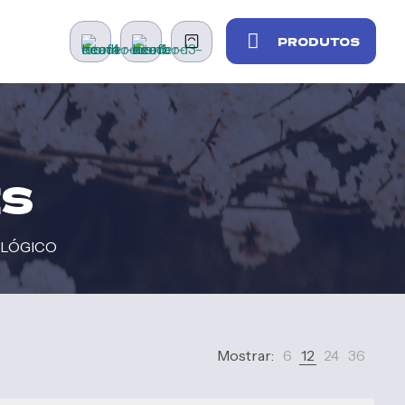
PRODUTOS
IS
OLÓGICO
Mostrar:
6
12
24
36