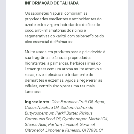
INFORMAÇÃO DETALHADA
Os sabonetes Napural combinam as
propriedades emolientes e antioxidantes do
azeite extra virgem, hidratantes do óleo de
coco, anti-inflamatórias do ricínio e
regenerativas do karité, com os benefícios do
óleo essencial de Palmarosa.
Muito usada em produtos para a pele devido à
sua fragrância e às suas propriedades
hidratantes, a palmarosa, herbácea irmã do
Lemongrass com um aroma muito atrativo a
rosas, revela eficácia no tratamento de
dermatites e eczemas. Ajuda a regenerar as
células, contribuindo para uma tez mais
luminosa.
Ingredients:
Olea Europaea Fruit Oil, Aqua,
Cocos Nucifera Oil, Sodium Hidroxide,
Butyrospermum Parkii Butter, Ricinus
Communis Seed Oil, Cymbopogon Martini Oil,
Stearic Acid, Parfum, Linalool, Geraniol,
Citronellol, Limonene, Famesol, CI 77891, Cl