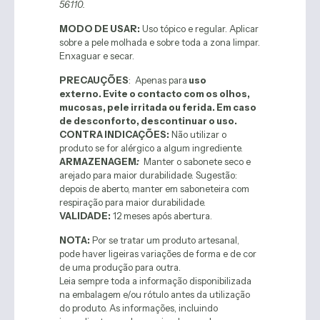
56110.
MODO DE USAR:
Uso tópico e regular. Aplicar
sobre a pele molhada e sobre toda a zona limpar.
Enxaguar e secar.
PRECAUÇÕES
: Apenas para
uso
externo. Evite o contacto com os olhos,
mucosas, pele irritada ou ferida. Em caso
de desconforto, descontinuar o uso.
CONTRA INDICAÇÕES:
Não utilizar o
produto se for alérgico a algum ingrediente.
ARMAZENAGEM
:
Manter o sabonete seco e
arejado para maior durabilidade. Sugestão:
depois de aberto, manter em saboneteira com
respiração para maior durabilidade.
VALIDADE:
12 meses após abertura.
NOTA:
Por se tratar um produto artesanal,
pode haver ligeiras variações de forma e de cor
de uma produção para outra.
Leia sempre toda a informação disponibilizada
na embalagem e/ou rótulo antes da utilização
do produto. As informações, incluindo