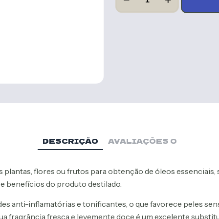
de
Água
de
Rosas
Damascenas
Bio
100ml
DESCRIÇÃO
AVALIAÇÕES
0
 plantas, flores ou frutos para obtenção de óleos essenciais,
e benefícios do produto destilado.
anti-inflamatórias e tonificantes, o que favorece peles sensí
ua fragrância fresca e levemente doce é um excelente substitu