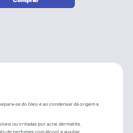
Adicionar
 separa-se do óleo, e ao condensar dá origem a
veis ou irritadas por acne, dermatite,
to de perfumes com álcool, e auxiliar