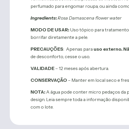
perfumado para engomar roupa, ou ainda como 
Ingredients
:
Rosa Damascena flower water
MODO DE USAR:
Uso tópico para tratamento d
borrifar diretamente a pele.
PRECAUÇÕES
: Apenas para
uso externo. Não
de desconforto, cesse o uso.
VALIDADE
– 12 meses após abertura.
CONSERVAÇÃO
– Manter em local seco e fres
NOTA:
A água pode conter micro pedaços da plan
design. Leia sempre toda a informação disponi
com o lote.