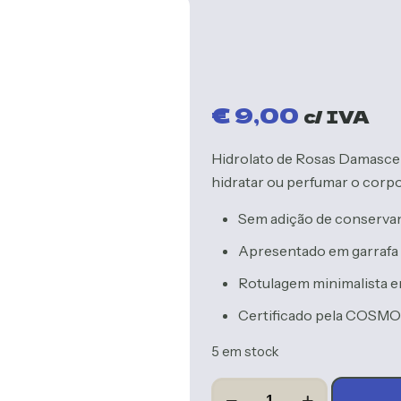
€
9,00
c/ IVA
Hidrolato de Rosas Damascena
hidratar ou perfumar o corpo
Sem adição de conserva
Apresentado em garrafa
Rotulagem minimalista em
Certificado pela COSM
5 em stock
Quantidade