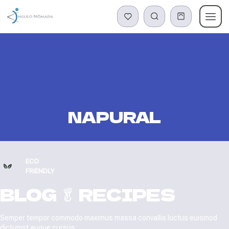
NAPURAL
ECO
FRIENDLY
BLOG
🥬 RECIPES
Semper tempor commodo maximus massa convallis luctus euismod
dictumst augue cursus